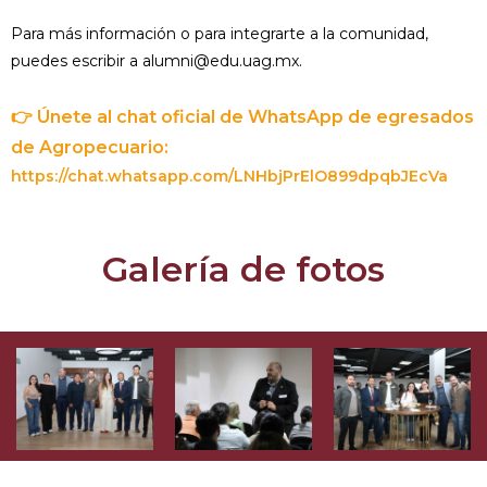
Para más información o para integrarte a la comunidad,
puedes escribir a alumni@edu.uag.mx.
👉 Únete al chat oficial de WhatsApp de egresados
de Agropecuario:
https://chat.whatsapp.com/LNHbjPrElO899dpqbJEcVa
Galería de fotos