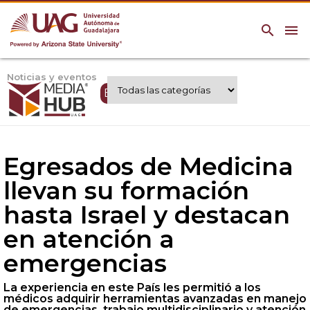
search
menu
Noticias y eventos
Expertos UAG
Egresados de Medicina
llevan su formación
hasta Israel y destacan
en atención a
emergencias
La experiencia en este País les permitió a los
médicos adquirir herramientas avanzadas en manejo
de emergencias, trabajo multidisciplinario y atención