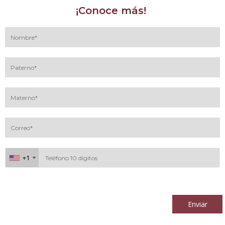
¡Conoce más!
+1
+1
Al continuar acepto los
términos y condiciones
Enviar