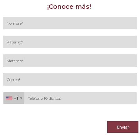
¡Conoce más!
+1
+1
Al continuar acepto los
términos y condiciones
Enviar