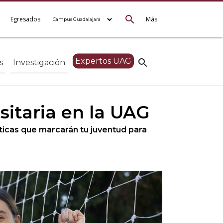
search
e
Egresados
Más
Expertos UAG
search
s
Investigación
sitaria en la UAG
sticas que marcarán tu juventud para