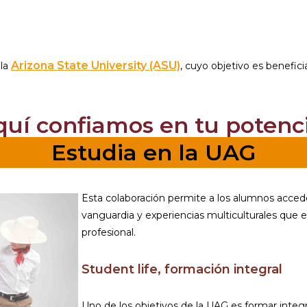
Arizona State University (ASU)
 la
, cuyo objetivo es benefic
quí confiamos en tu potenci
Estudia en la UAG
Esta colaboración permite a los alumnos acced
vanguardia y experiencias multiculturales que 
profesional.
Student life, formación integral
Uno de los objetivos de la UAG es formar integ