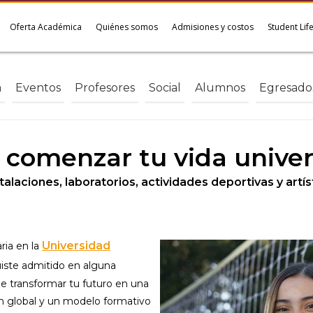
Oferta Académica
Quiénes somos
Admisiones y costos
Student Lif
a
Eventos
Profesores
Social
Alumnos
Egresado
 comenzar tu vida univer
alaciones, laboratorios, actividades deportivas y artí
Universidad
ria en la
fuiste admitido en alguna
 de transformar tu futuro en una
ón global y un modelo formativo