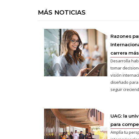
MÁS NOTICIAS
Razones pa
Internaciona
carrera más 
Desarrolla hab
tomar decisione
visión interna
diseñado para
seguir creciend
UAG: la uni
para competi
Amplía tu pers