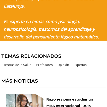
Catalunya.
Es experta en temas como psicología,
neuropsicología, trastornos del aprendizaje y
desarrollo del pensamiento lógico matemático.
TEMAS RELACIONADOS
Ciencias de la Salud
Profesores
Opinión
Expertos
MÁS NOTICIAS
Razones para estudiar un
MBA Internacional 100%