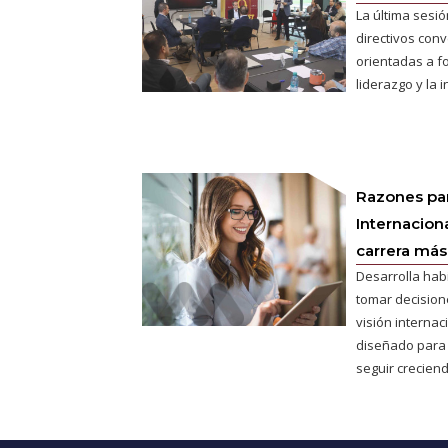
La última sesió
directivos conv
orientadas a fo
liderazgo y la 
Razones pa
Internaciona
carrera más 
Desarrolla hab
tomar decisione
visión interna
diseñado para
seguir creciend