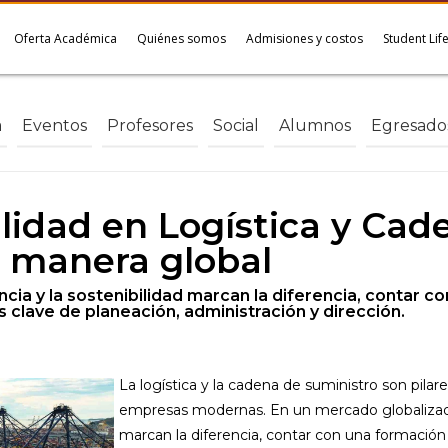
Oferta Académica
Quiénes somos
Admisiones y costos
Student Lif
a
Eventos
Profesores
Social
Alumnos
Egresado
alidad en Logística y Ca
e manera global
cia y la sostenibilidad marcan la diferencia, contar 
 clave de planeación, administración y dirección.
La logística y la cadena de suministro son pilar
empresas modernas. En un mercado globalizado, 
marcan la diferencia, contar con una formación 