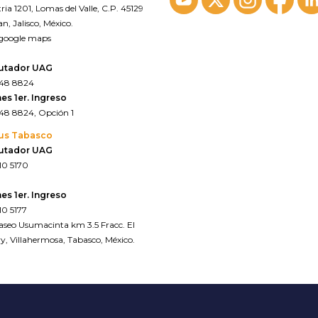
ria 1201, Lomas del Valle, C.P. 45129
n, Jalisco, México.
 google maps
utador UAG
648 8824
es 1er. Ingreso
648 8824, Opción 1
us Tabasco
utador UAG
10 5170
es 1er. Ingreso
10 5177
Paseo Usumacinta km 3.5 Fracc. El
y, Villahermosa, Tabasco, México.
 google maps*