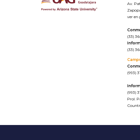
Av. Pat
Zapopa
ver en
Conm
(33) 3
Inform
(33) 3
Camp
Conm
(993) 3
Inform
(993) 3
Prol. 
Countr
ver en