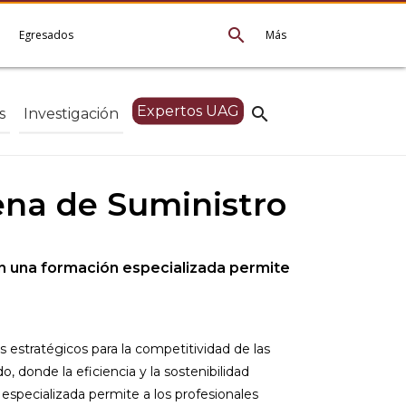
search
e
Egresados
Más
Expertos UAG
search
s
Investigación
dena de Suministro
con una formación especializada permite
es estratégicos para la competitividad de las
donde la eficiencia y la sostenibilidad
especializada permite a los profesionales