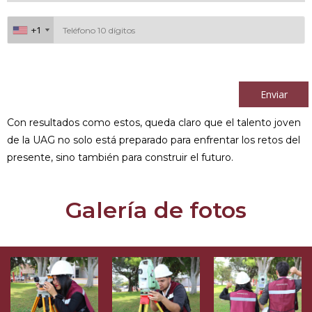
+1
+1
Al continuar acepto los
términos y condiciones
Enviar
Con resultados como estos, queda claro que el talento joven
de la UAG no solo está preparado para enfrentar los retos del
presente, sino también para construir el futuro.
Galería de fotos