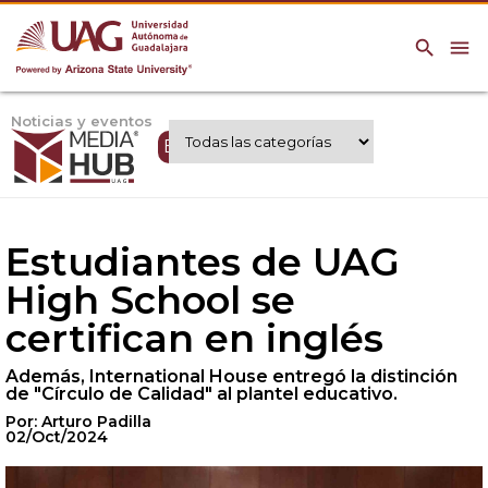
search
menu
Noticias y eventos
Expertos UAG
Estudiantes de UAG
High School se
certifican en inglés
Además, International House entregó la distinción
de "Círculo de Calidad" al plantel educativo.
Por: Arturo Padilla
02/Oct/2024