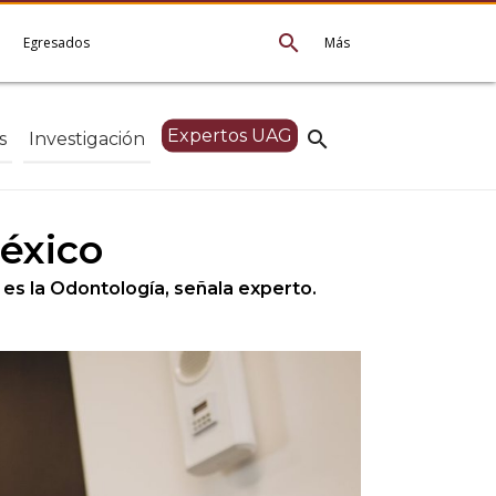
search
e
Egresados
Más
Expertos UAG
search
s
Investigación
éxico
 es la Odontología, señala experto.