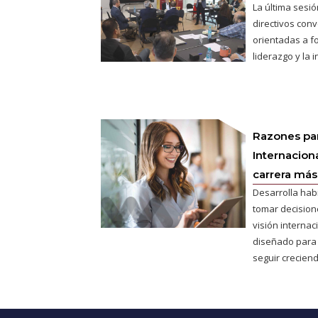
La última sesió
directivos conv
orientadas a fo
liderazgo y la 
Razones pa
Internaciona
carrera más 
Desarrolla hab
tomar decisione
visión interna
diseñado para
seguir creciend