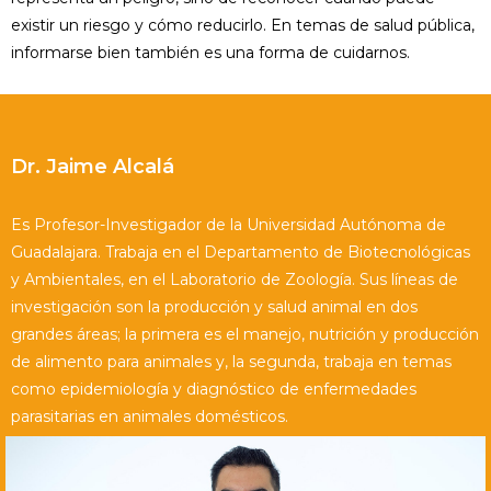
existir un riesgo y cómo reducirlo. En temas de salud pública,
informarse bien también es una forma de cuidarnos.
Dr. Jaime Alcalá
Es Profesor-Investigador de la Universidad Autónoma de
Guadalajara. Trabaja en el Departamento de Biotecnológicas
y Ambientales, en el Laboratorio de Zoología. Sus líneas de
investigación son la producción y salud animal en dos
grandes áreas; la primera es el manejo, nutrición y producción
de alimento para animales y, la segunda, trabaja en temas
como epidemiología y diagnóstico de enfermedades
parasitarias en animales domésticos.