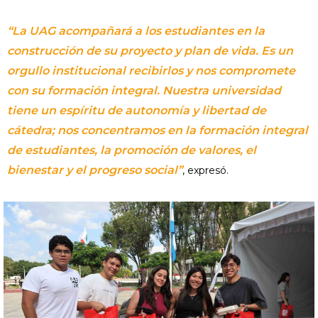
“La UAG acompañará a los estudiantes en la
construcción de su proyecto y plan de vida. Es un
orgullo institucional recibirlos y nos compromete
con su formación integral. Nuestra universidad
tiene un espíritu de autonomía y libertad de
cátedra; nos concentramos en la formación integral
de estudiantes, la promoción de valores, el
bienestar y el progreso social”
, expresó.