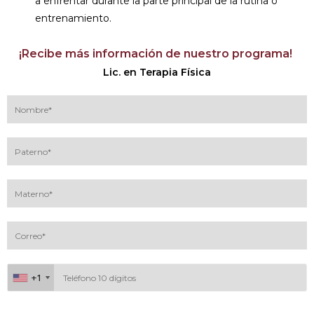
a enfrentar durante la parte principal de la rutina o
entrenamiento.
¡Recibe más información de nuestro programa!
Lic. en Terapia Física
+1
+1