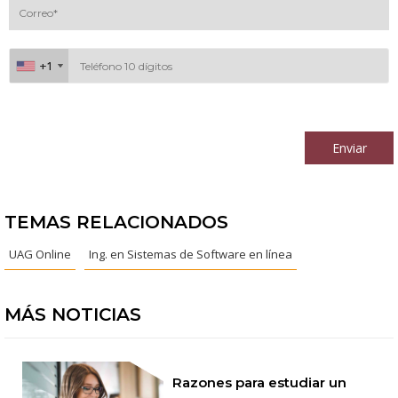
+1
+1
Al continuar acepto los
términos y condiciones
Enviar
TEMAS RELACIONADOS
UAG Online
Ing. en Sistemas de Software en línea
MÁS NOTICIAS
Razones para estudiar un