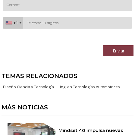
+1
+1
Al continuar acepto los
términos y condiciones
Enviar
TEMAS RELACIONADOS
Diseño Ciencia y Tecnología
Ing. en Tecnologías Automotrices
MÁS NOTICIAS
Mindset 40 impulsa nuevas