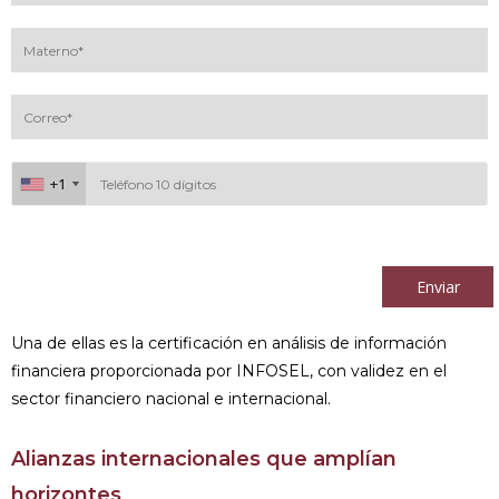
+1
+1
Al continuar acepto los
términos y condiciones
Enviar
Una de ellas es la certificación en análisis de información
financiera proporcionada por INFOSEL, con validez en el
sector financiero nacional e internacional.
Alianzas internacionales que amplían
horizontes