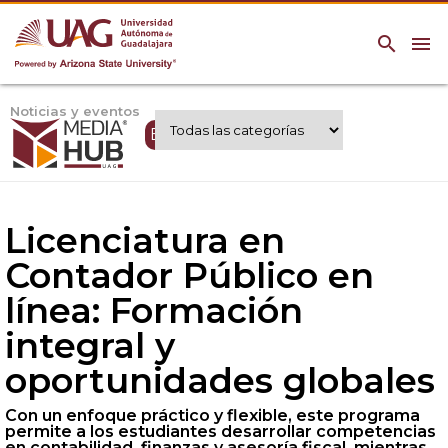
search
menu
Noticias y eventos
Expertos UAG
Licenciatura en
Contador Público en
línea: Formación
integral y
oportunidades globales
Con un enfoque práctico y flexible, este programa
permite a los estudiantes desarrollar competencias
en contabilidad, finanzas y asesoría fiscal, mientras