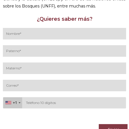
sobre los Bosques (UNFF), entre muchas más.
¿Quieres saber más?
+1
+1
Al continuar acepto los
términos y condiciones