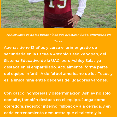
Ashley Salas es de las pocas niñas que practican futbol americano en
Tecos.
Apenas tiene 12 años y cursa el primer grado de
secundaria en la Escuela Antonio Caso Zapopan, del
Sistema Educativo de la UAG, pero Ashley Salas ya
destaca en el emparrillado. Actualmente, forma parte
del equipo Infantil A de futbol americano de los Tecos y
es la única niña entre decenas de jugadores varones.
Con casco, hombreras y determinación, Ashley no solo
compite, también destaca en el equipo. Juega como
corredora, receptor interno, fullback y ala cerrada, y en
cada entrenamiento demuestra que el talento y la