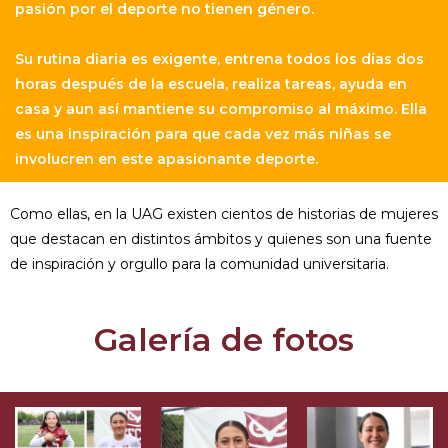
pasión por el deporte no tienen género.
Su rutina diaria es exigente, entrena todos los días dos
horas después de la escuela, realiza tareas, ayuda en
casa y aun así mantiene su compromiso al máximo. Ella
es una inspiración para que cada vez más niñas se
involucren en este apasionante deporte.
Como ellas, en la UAG existen cientos de historias de mujeres
que destacan en distintos ámbitos y quienes son una fuente
de inspiración y orgullo para la comunidad universitaria.
Galería de fotos