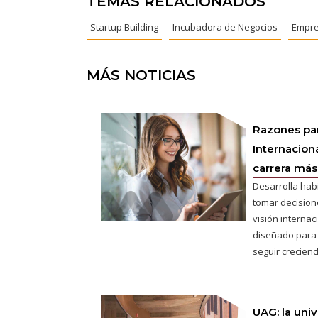
TEMAS RELACIONADOS
Startup Building
Incubadora de Negocios
Empre
MÁS NOTICIAS
Razones pa
Internaciona
carrera más 
Desarrolla hab
tomar decisione
visión interna
diseñado para
seguir creciend
UAG: la uni