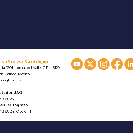
ción Campus Guadalajara
ria 1201, Lomas del Valle, C.P. 45129
n, Jalisco, México.
 google maps
utador UAG
648 8824
es 1er. Ingreso
648 8824, Opción 1