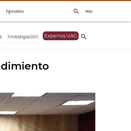
search
e
Egresados
Más
Expertos UAG
search
s
Investigación
ndimiento