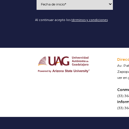
Al continuar acepto los
términos y condiciones
Direc
Av. Pat
Zapopa
ver en
Conm
(33) 3
Inform
(33) 3