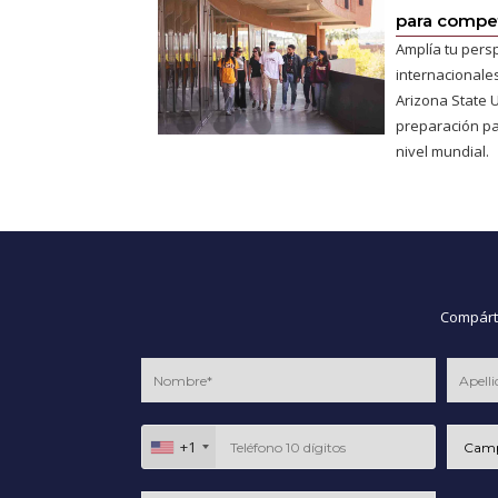
para competi
Amplía tu pers
internacionales
Arizona State U
preparación pa
nivel mundial.
Compárte
+1