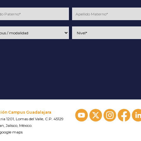
ción Campus Guadalajara
ria 1201, Lomas del Valle, C.P. 45129
n, Jalisco, México.
 google maps