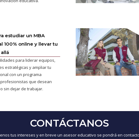
innovación educativa.
ra estudiar un MBA
l 100% online y llevar tu
allá
ilidades para liderar equipos,
s estratégicas y ampliar tu
cional con un programa
 profesionistas que desean
o sin dejar de trabajar.
CONTÁCTANOS
nos tus intereses y en breve un asesor educativo se pondrá en contacto