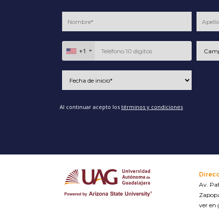
+1
Al continuar acepto los
términos y condiciones
Direc
Av. Pat
Zapopa
ver en