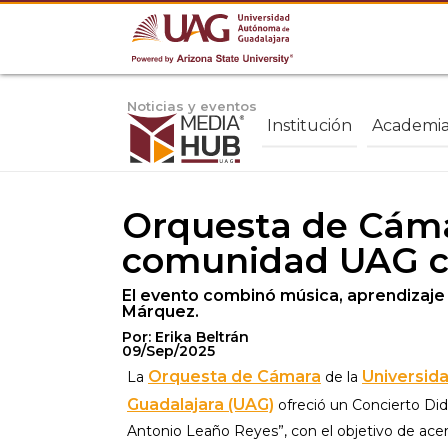
Noticias y eventos
Institución
Academi
Orquesta de Cámar
comunidad UAG co
El evento combinó música, aprendizaje y
Márquez.
Por: Erika Beltrán
09/Sep/2025
Orquesta de Cámara
Universid
La
de la
Guadalajara (UAG)
ofreció un Concierto Didá
Antonio Leaño Reyes”, con el objetivo de acerc