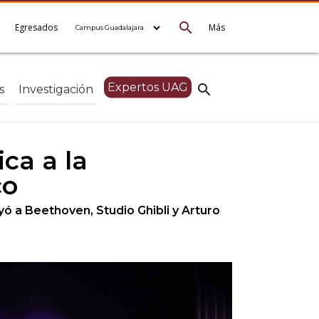
search
e
Egresados
Más
Expertos UAG
search
s
Investigación
ca a la
co
yó a Beethoven, Studio Ghibli y Arturo