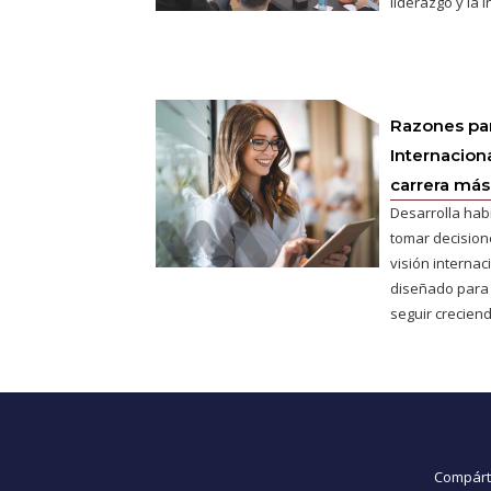
liderazgo y la 
Razones pa
Internaciona
carrera más 
Desarrolla hab
tomar decisione
visión interna
diseñado para
seguir creciend
Compárte