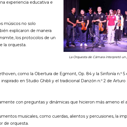
una experiencia educativa e
los músicos no solo
mbién explicaron de manera
ansmite, los protocolos de un
e la orquesta.
La Orquesta de Cámara interpretó un 
thoven, como la Obertura de Egmont, Op. 84 y la Sinfonía n.º 
e inspirado en Studio Ghibli y el tradicional Danzón n.º 2 de Artu
tivamente con preguntas y dinámicas que hicieron más ameno el a
umentos musicales, como cuerdas, alientos y percusiones, la impor
or de orquesta.