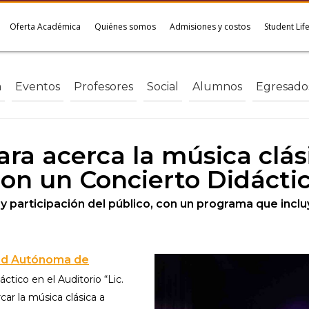
Oferta Académica
Quiénes somos
Admisiones y costos
Student Lif
a
Eventos
Profesores
Social
Alumnos
Egresado
a acerca la música clási
n un Concierto Didácti
 participación del público, con un programa que inclu
ad Autónoma de
ctico en el Auditorio “Lic.
ar la música clásica a