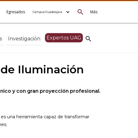
search
e
Egresados
Más
Expertos UAG
search
s
Investigación
 de Iluminación
nico y con gran proyección profesional.
 es una herramienta capaz de transformar
nes.