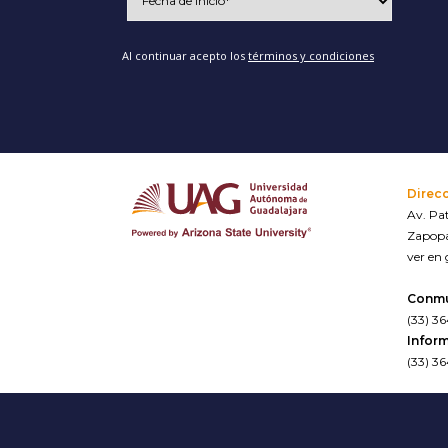
Al continuar acepto los
términos y condiciones
Direc
Av. Pat
Zapopa
ver en
Conm
(33) 3
Inform
(33) 3