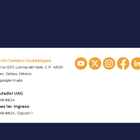
ción Campus Guadalajara
ria 1201, Lomas del Valle, C.P. 45129
n, Jalisco, México.
 google maps
utador UAG
648 8824
es 1er. Ingreso
648 8824, Opción 1