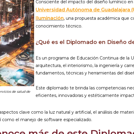
Consciente del impacto del diseño lumínico en la 
Universidad Autónoma de Guadalajara 
Iluminación
, una propuesta académica que co
conocimiento técnico.
¿Qué es el Diplomado en Diseño de
Es un programa de Educación Continua de la UAG
arquitectura, el interiorismo, la ingeniería y ca
fundamentos, técnicas y herramientas del dise
Este diplomado te brinda las competencias nece
rvicios de salud de
eficientes, innovadoras y estéticamente impac
 aspectos clave como la luz natural y artificial, el análisis de mate
así como el manejo de software especializado.
onoce más de este Diploma