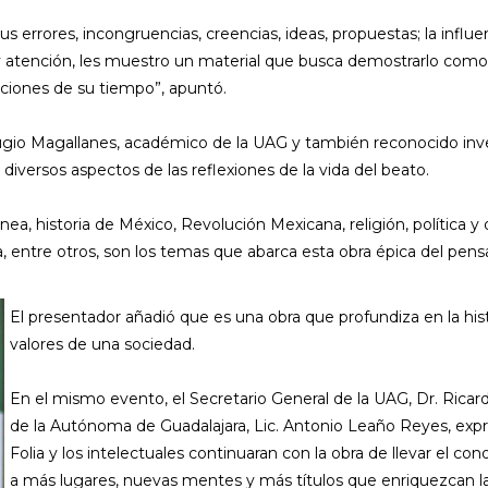
 sus errores, incongruencias, creencias, ideas, propuestas; la inf
 y atención, les muestro un material que busca demostrarlo com
aciones de su tiempo”, apuntó.
ugio Magallanes, académico de la UAG y también reconocido invest
diversos aspectos de las reflexiones de la vida del beato.
ránea, historia de México, Revolución Mexicana, religión, política
gua, entre otros, son los temas que abarca esta obra épica del p
El presentador añadió que es una obra que profundiza en la histo
valores de una sociedad.
En el mismo evento, el Secretario General de la UAG, Dr. Ricar
de la Autónoma de Guadalajara, Lic. Antonio Leaño Reyes, exp
Folia y los intelectuales continuaran con la obra de llevar el cono
a más lugares, nuevas mentes y más títulos que enriquezcan la