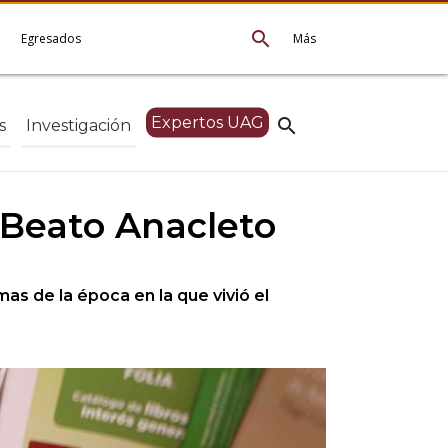
search
e
Egresados
Más
Expertos UAG
search
s
Investigación
l Beato Anacleto
mas de la época en la que vivió el