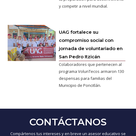
y competir a nivel mundial.
UAG fortalece su
compromiso social con
jornada de voluntariado en
San Pedro Itzicán
Colaboradores que pertenecen al
programa VolunTecos armaron 130
despensas para familias del
Municipio de Poncitlán.
CONTÁCTANOS
Compártenos tus intereses y en breve un asesor educativo se