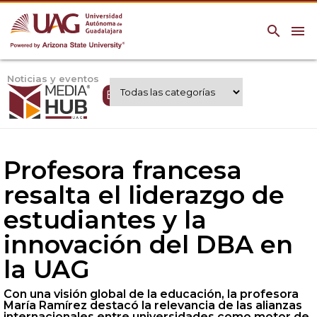
search
menu
Noticias y eventos
Expertos UAG
Profesora francesa
resalta el liderazgo de
estudiantes y la
innovación del DBA en
la UAG
Con una visión global de la educación, la profesora
María Ramírez destacó la relevancia de las alianzas
internacionales entre universidades como motor de