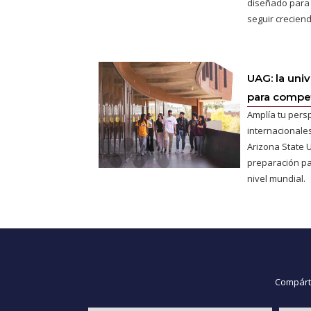
diseñado para
seguir creciend
UAG: la uni
para competi
Amplía tu pers
internacionales
Arizona State U
preparación pa
nivel mundial.
Compárte