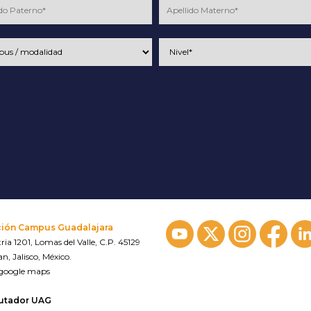
ción Campus Guadalajara
ria 1201, Lomas del Valle, C.P. 45129
n, Jalisco, México.
 google maps
utador UAG