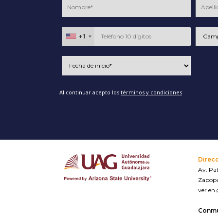
+1
Al continuar acepto los
términos y condiciones
Direc
Av. Pat
Zapopa
ver en
Conm