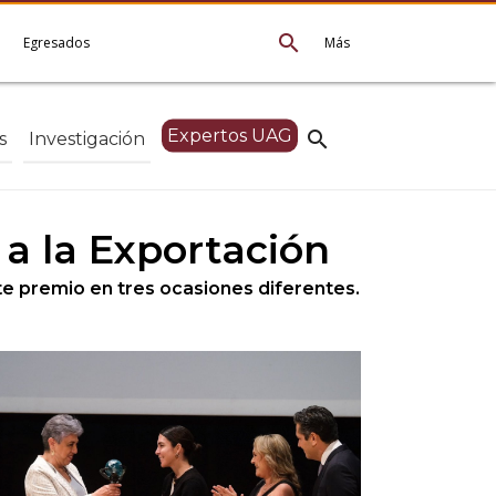
search
e
Egresados
Más
Expertos UAG
search
s
Investigación
 a la Exportación
ste premio en tres ocasiones diferentes.