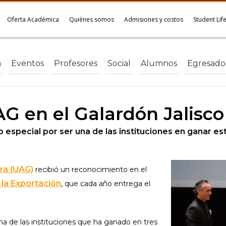
Oferta Académica
Quiénes somos
Admisiones y costos
Student Lif
a
Eventos
Profesores
Social
Alumnos
Egresado
G en el Galardón Jalisco
o especial por ser una de las instituciones en ganar e
ra (UAG
)
recibió un reconocimiento en el
 la Exportación
, que cada año entrega el
a de las instituciones que ha ganado en tres