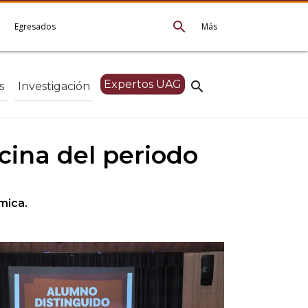
search
e
Egresados
Más
Expertos UAG
search
s
Investigación
ina del periodo
mica.