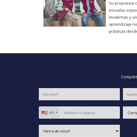
Su propuesta c
escuelas espec
modernas y un
aprendizaje no
prácticas desde
Compárte
+1