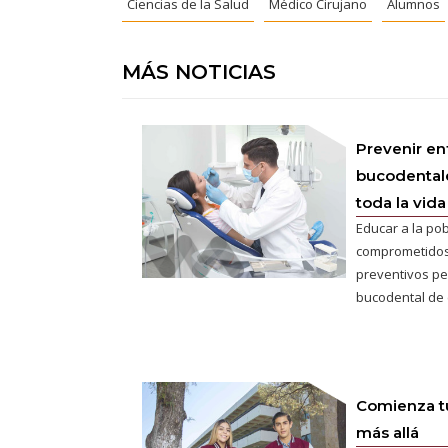
Ciencias de la Salud
Médico Cirujano
Alumnos
MÁS NOTICIAS
Prevenir e
bucodentale
toda la vida
Educar a la po
comprometidos y
preventivos per
bucodental de
Comienza tu
más allá