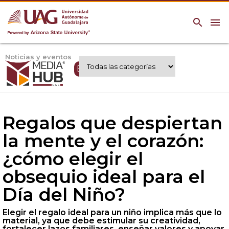
search
menu
Noticias y eventos
Expertos UAG
Regalos que despiertan
la mente y el corazón:
¿cómo elegir el
obsequio ideal para el
Día del Niño?
Elegir el regalo ideal para un niño implica más que lo
material, ya que debe estimular su creatividad,
fortalecer lazos familiares, enseñar valores y apoyar