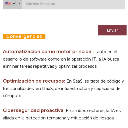
+1
+1
Al continuar acepto los
términos y condiciones
Enviar
Convergencias
Automatización como motor principal:
Tanto en el
desarrollo de software como en la operación IT, la IA busca
eliminar tareas repetitivas y optimizar procesos.
Optimización de recursos:
En SaaS, se trata de código y
funcionalidades; en ITaaS, de infraestructura y capacidad de
cómputo.
Ciberseguridad proactiva:
En ambos sectores, la IA es
aliada en la detección temprana y mitigación de riesgos.