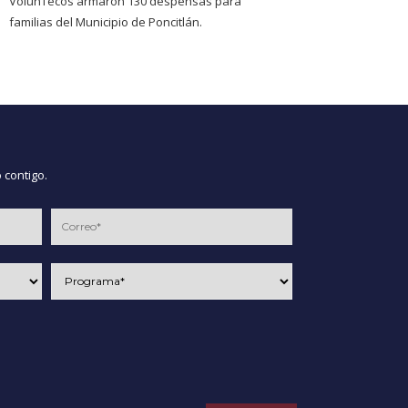
VolunTecos armaron 130 despensas para
familias del Municipio de Poncitlán.
 contigo.