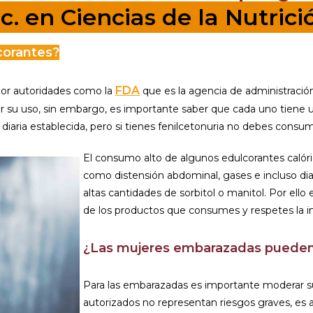
ic. en Ciencias de la Nutrici
corantes?
FDA
por autoridades como la
que es la agencia de administració
r su uso, sin embargo, es importante saber que cada uno tiene un
diaria establecida, pero si tienes fenilcetonuria no debes consumi
El consumo alto de algunos edulcorantes calór
como distensión abdominal, gases e incluso d
altas cantidades de sorbitol o manitol. Por ell
de los productos que consumes y respetes la 
¿Las mujeres embarazadas pueden
Para las embarazadas es importante moderar su
autorizados no representan riesgos graves, es