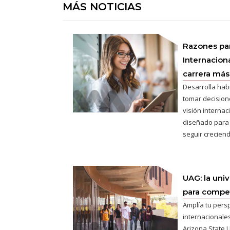
MÁS NOTICIAS
Razones pa
Internaciona
carrera más 
Desarrolla hab
tomar decisione
visión interna
diseñado para
seguir creciend
UAG: la uni
para competi
Amplía tu pers
internacionales
Arizona State U