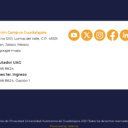
ción Campus Guadalajara
ria 1201, Lomas del Valle, C.P. 45129
n, Jalisco, México.
 google maps
utador UAG
648 8824
es 1er. Ingreso
648 8824, Opción 1
iso de Privacidad
Universidad Autónoma de Guadalajara 2021 Todos los derechos reservad
Powered by Valkiria