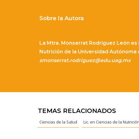
Sobre la Autora
La Mtra. Monserrat Rodríguez León e
s
Nutrición de la Universidad Autónoma 
smonserrat.rodriguez@edu.uag.mx
TEMAS RELACIONADOS
Ciencias de la Salud
Lic. en Ciencias de la Nutrició