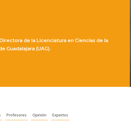
 Directora de la Licenciatura en Ciencias de la
de Guadalajara (UAG).
n
Profesores
Opinión
Expertos