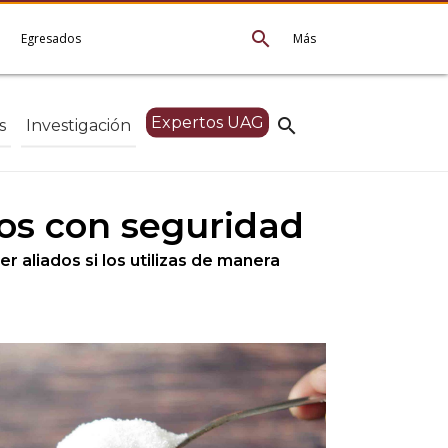
search
e
Egresados
Más
Expertos UAG
search
s
Investigación
los con seguridad
r aliados si los utilizas de manera