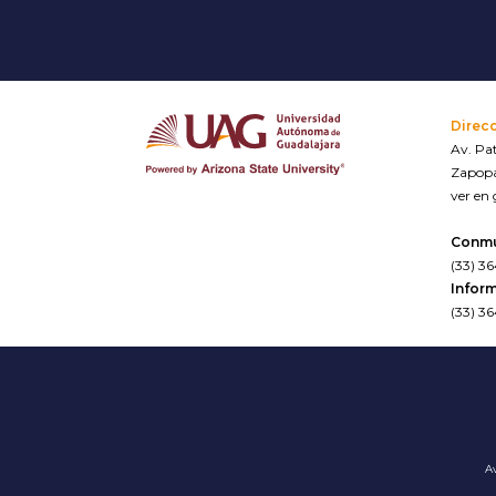
Direc
Av. Pat
Zapopa
ver en
Conm
(33) 3
Inform
(33) 3
Av