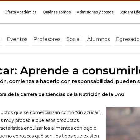
Oferta Académica
Quiénes somos
Admisiones y costos
Student Lif
a
Eventos
Profesores
Social
Alumnos
Egresado
car: Aprende a consumir
ción, comienza a hacerlo con responsabilidad, pueden se
ra de la Carrera de Ciencias de la Nutrición de la UAG
ctos que se comercializan como “sin azúcar”,
. Es muy probable que esos productos
cterística endulzar los alimentos con bajo o
ue no conozcas qué son, los tipos que existen