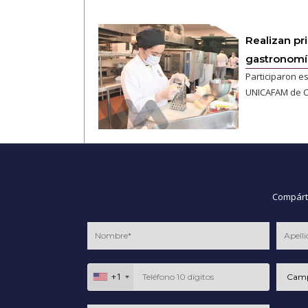
Realizan pr
gastronomía
Participaron es
UNICAFAM de C
Compárte
+1