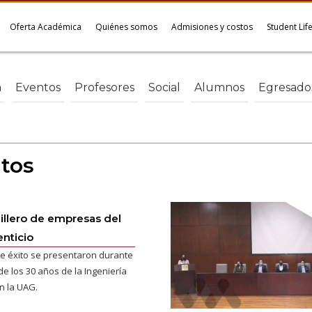
Oferta Académica
Quiénes somos
Admisiones y costos
Student Lif
a
Eventos
Profesores
Social
Alumnos
Egresado
ntos
illero de empresas del
enticio
e éxito se presentaron durante
de los 30 años de la Ingeniería
n la UAG.