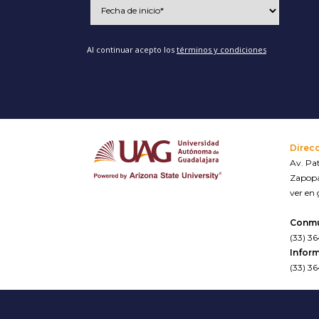
Al continuar acepto los
términos y condiciones
Direc
Av. Pat
Zapopa
ver en
Conm
(33) 3
Inform
(33) 3