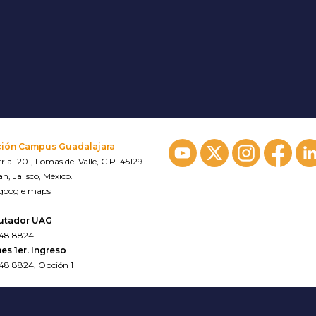
ción Campus Guadalajara
ria 1201, Lomas del Valle, C.P. 45129
n, Jalisco, México.
 google maps
utador UAG
648 8824
es 1er. Ingreso
648 8824, Opción 1