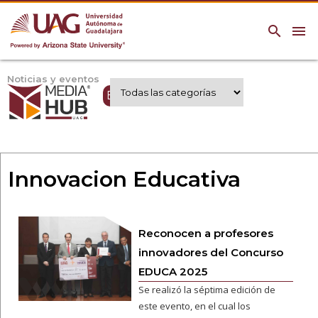
search
menu
Noticias y eventos
Expertos UAG
Innovacion Educativa
Reconocen a profesores
innovadores del Concurso
EDUCA 2025
Se realizó la séptima edición de
este evento, en el cual los