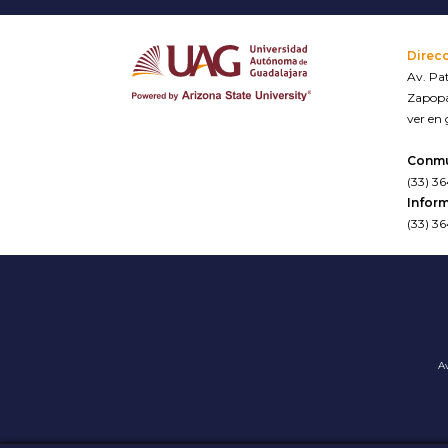
Direc
Av. Pat
Zapopa
ver en
Conm
(33) 3
Inform
(33) 3
Av