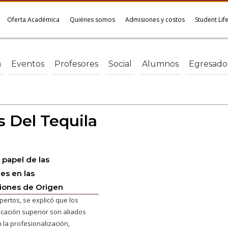
Oferta Académica
Quiénes somos
Admisiones y costos
Student Lif
a
Eventos
Profesores
Social
Alumnos
Egresado
 Del Tequila
 papel de las
es en las
ones de Origen
pertos, se explicó que los
cación superior son aliados
 la profesionalización,