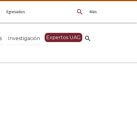
search
e
Egresados
Más
Expertos UAG
search
s
Investigación