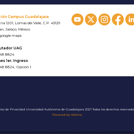
ción Campus Guadalajara
ria 1201, Lomas del Valle, C.P. 45129
n, Jalisco, México.
 google maps
utador UAG
648 8824
es 1er. Ingreso
648 8824, Opción 1
iso de Privacidad
Universidad Autónoma de Guadalajara 2021 Todos los derechos reservad
Powered by Valkiria