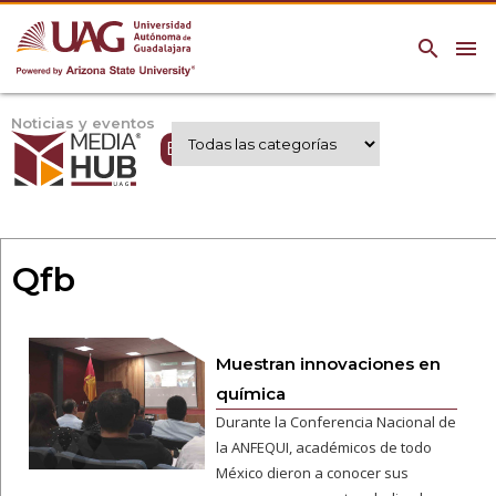
search
menu
Noticias y eventos
Expertos UAG
Qfb
Muestran innovaciones en
química
Durante la Conferencia Nacional de
la ANFEQUI, académicos de todo
México dieron a conocer sus