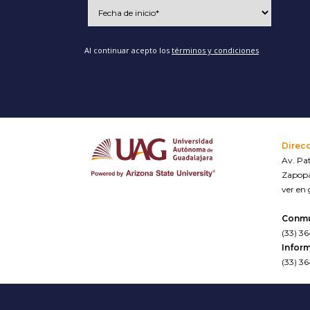
Al continuar acepto los
términos y condiciones
Direc
Av. Pat
Zapopa
ver en
Conm
(33) 3
Inform
(33) 3