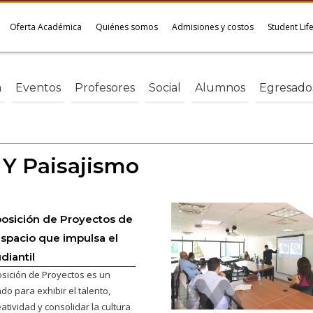
Oferta Académica
Quiénes somos
Admisiones y costos
Student Lif
a
Eventos
Profesores
Social
Alumnos
Egresado
 Y Paisajismo
osición de Proyectos de
espacio que impulsa el
diantil
osición de Proyectos es un
o para exhibir el talento,
atividad y consolidar la cultura