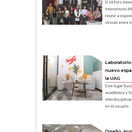
El XII Foro Int
Interiorismo (FI
reunir a especi
vínculo entre i
Laboratorio
nuevo espac
la UAG
Este lugar busc
académica y fo
interdisciplina
en el usuario
Diseño, Arq