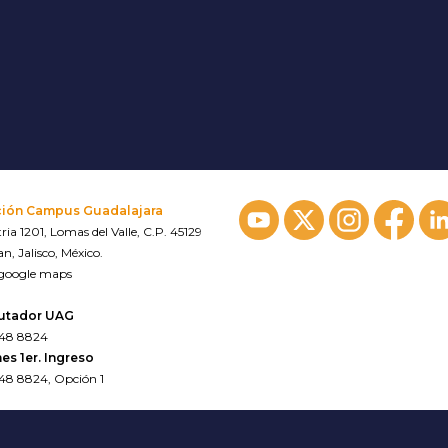
ción Campus Guadalajara
ria 1201, Lomas del Valle, C.P. 45129
n, Jalisco, México.
 google maps
utador UAG
648 8824
es 1er. Ingreso
648 8824, Opción 1