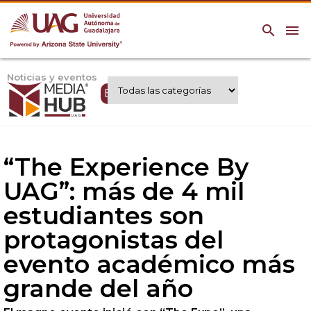
search
menu
Noticias y eventos
Expertos UAG
“The Experience By
UAG”: más de 4 mil
estudiantes son
protagonistas del
evento académico más
grande del año