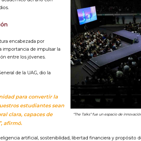
dios.
ión
tura encabezada por
la importancia de impulsar la
ión entre los jóvenes.
General de la UAG, dio la
idad para convertir la
uestros estudiantes sean
al clara, capaces de
“The Talks” fue un espacio de innovación
, afirmó.
gencia artificial, sostenibilidad, libertad financiera y propósito 