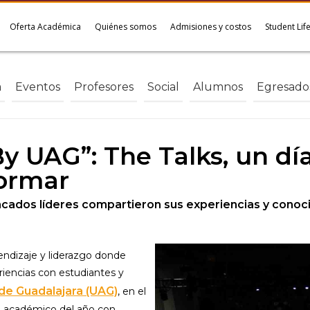
Oferta Académica
Quiénes somos
Admisiones y costos
Student Lif
a
Eventos
Profesores
Social
Alumnos
Egresado
 UAG”: The Talks, un día 
formar
cados líderes compartieron sus experiencias y conoci
rendizaje y liderazgo donde
iencias con estudiantes y
de Guadalajara (UAG)
, en el
o académico del año con