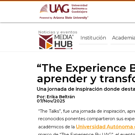
Noticias y eventos
Institución
Academi
“The Experience By
aprender y trans
Una jornada de inspiración donde desta
Por: Erika Beltrán
07/Nov/2025
“The Talks”, fue una jornada de inspiración, ap
reconocidos ponentes compartieron sus exper
Universidad Autónoma 
académicos de la
marco de “The Experience By UAG”, el event