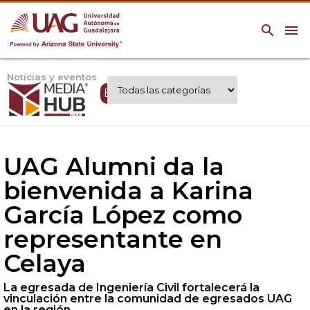
search
menu
Noticias y eventos
Expertos UAG
UAG Alumni da la
bienvenida a Karina
García López como
representante en
Celaya
La egresada de Ingeniería Civil fortalecerá la
vinculación entre la comunidad de egresados UAG
en la región.