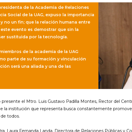
cepresidenta de la Academia de Relaciones
cia Social de la UAG, expuso la importancia
y no un fin; que la relación humana entre
 este evento es demostrar que sin la
er sustituida por la tecnología.
 miembros de la academia de la UAG
mo parte de su formación y vinculación
ución será una aliada y una de las
 presente el Mtro. Luis Gustavo Padilla Montes, Rector del Cent
e la institución que representa busca constantemente promover 
 de todos.
tra. Laura Fernanda Landa, Directora de Relaciones Públicas y Co