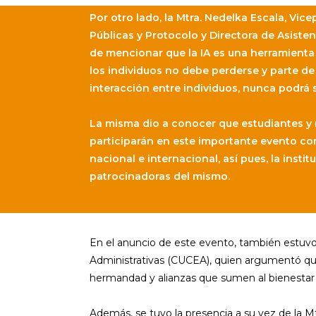
Por otro lado, la Mtra. Nedelka Escala, Vi
Públicas y Protocolo y Directora de Asisten
de mencionar que la IA es una herramienta 
los individuos no debe perderse y parte de
interacción entre individuos, nunca podrá s
La misma dio a conocer que estudiantes y
participarán en este importante evento co
nacional e internacional, así pues, la instit
patrocinadoras del mismo.
En el anuncio de este evento, también estuvo
Administrativas (CUCEA), quien argumentó qu
hermandad y alianzas que sumen al bienestar
Además, se tuvo la presencia a su vez de la M