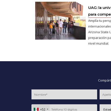
UAG: la uni
para competi
Amplía tu pers
internacionales
Arizona State U
preparación pa
nivel mundial.
Compárte
+52