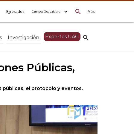
search
e
Egresados
Más
Expertos UAG
search
s
Investigación
ones Públicas,
s públicas, el protocolo y eventos.