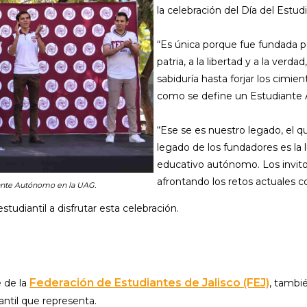
la celebración del Día del Est
“Es única porque fue fundada po
patria, a la libertad y a la verd
sabiduría hasta forjar los cimie
como se define un Estudiante A
“Ese se es nuestro legado, el q
legado de los fundadores es la
educativo autónomo. Los invito
afrontando los retos actuales co
diante Autónomo en la UAG.
tudiantil a disfrutar esta celebración.
Federación de Estudiantes de Jalisco (FEJ)
e de la
, tambi
iantil que representa.