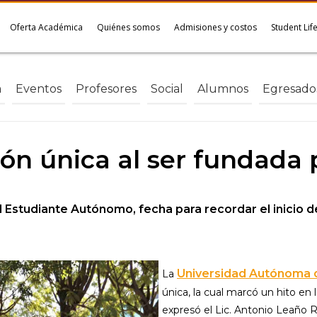
Oferta Académica
Quiénes somos
Admisiones y costos
Student Lif
a
Eventos
Profesores
Social
Alumnos
Egresado
ión única al ser fundada 
l Estudiante Autónomo, fecha para recordar el inicio 
Universidad Autónoma d
La
única, la cual marcó un hito en l
expresó el Lic. Antonio Leaño R