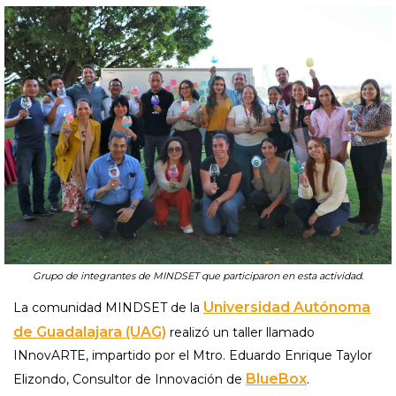
Grupo de integrantes de MINDSET que participaron en esta actividad.
Universidad Autónoma
La comunidad MINDSET de la
de Guadalajara (UAG)
realizó un taller llamado
INnovARTE, impartido por el Mtro. Eduardo Enrique Taylor
BlueBox
Elizondo, Consultor de Innovación de
.