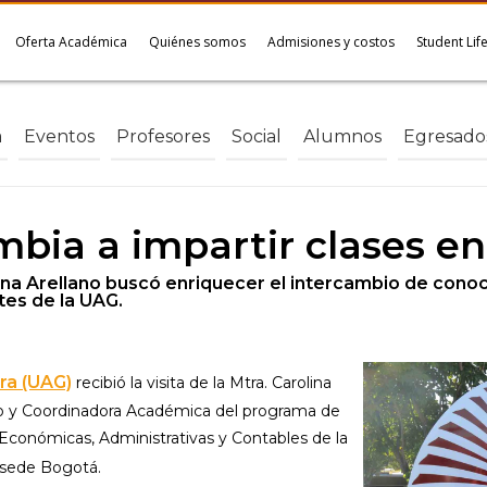
Oferta Académica
Quiénes somos
Admisiones y costos
Student Lif
a
Eventos
Profesores
Social
Alumnos
Egresado
bia a impartir clases en
lina Arellano buscó enriquecer el intercambio de cono
tes de la UAG.
ra (UAG)
recibió la visita de la Mtra. Carolina
o y Coordinadora Académica del programa de
 Económicas, Administrativas y Contables de la
 sede Bogotá.