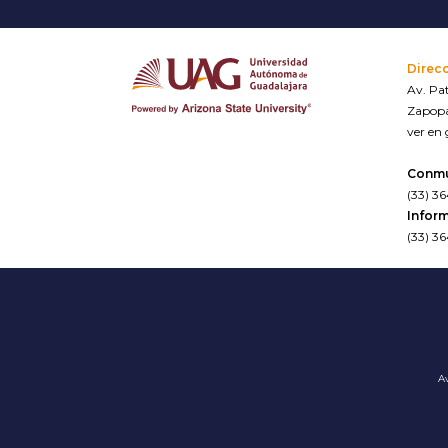
Direc
Av. Pat
Zapopa
ver en
Conm
(33) 3
Inform
(33) 3
Av