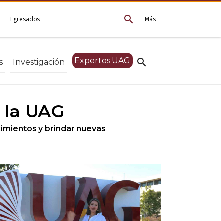
search
e
Egresados
Más
Expertos UAG
search
s
Investigación
 la UAG
cimientos y brindar nuevas