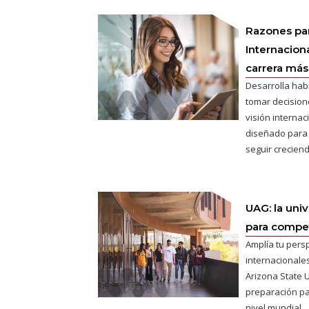
Razones pa
Internaciona
carrera más 
Desarrolla hab
tomar decisione
visión interna
diseñado para
seguir creciend
UAG: la uni
para competi
Amplía tu pers
internacionales
Arizona State U
preparación pa
nivel mundial.