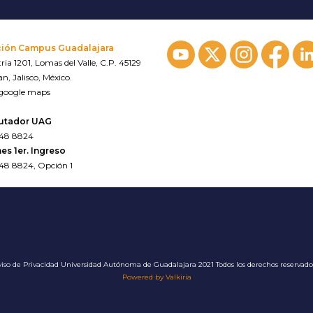
ción Campus Guadalajara
ria 1201, Lomas del Valle, C.P. 45129
n, Jalisco, México.
 google maps
utador UAG
648 8824
es 1er. Ingreso
648 8824, Opción 1
iso de Privacidad
Universidad Autónoma de Guadalajara 2021 Todos los derechos reservad
Powered by Valkiria