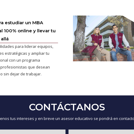
ra estudiar un MBA
l 100% online y llevar tu
allá
ilidades para liderar equipos,
s estratégicas y ampliar tu
cional con un programa
 profesionistas que desean
o sin dejar de trabajar.
CONTÁCTANOS
nos tus intereses y en breve un asesor educativo se pondrá en contacto