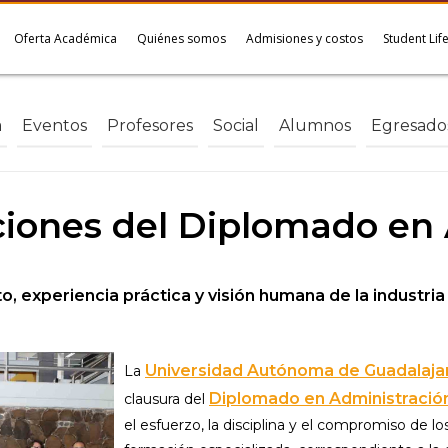
Oferta Académica
Quiénes somos
Admisiones y costos
Student Lif
a
Eventos
Profesores
Social
Alumnos
Egresado
ciones del Diplomado en
 experiencia práctica y visión humana de la industri
Universidad Autónoma de Guadalaja
La
Diplomado en Administració
clausura del
el esfuerzo, la disciplina y el compromiso de l