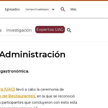
search
e
Egresados
Más
Expertos UAG
search
s
Investigación
 Administración
a gastronómica.
ra (UAG)
llevó a cabo la ceremonia de
n de Restaurantes
, en la que se reconoció
os participantes que concluyeron con éxito esta