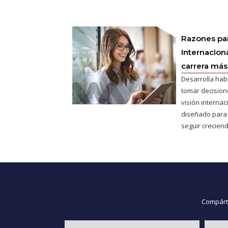
Razones pa
Internaciona
carrera más 
Desarrolla hab
tomar decisione
visión interna
diseñado para
seguir creciend
Compárte