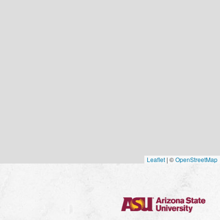
Leaflet
|
©
OpenStreetMap