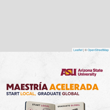
Leaflet
|
©
OpenStreetMap