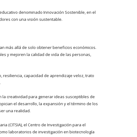
a educativo denominado Innovación Sostenible, en el
dores con una visión sustentable.
iran más allá de solo obtener beneficios económicos.
s y mejoren la calidad de vida de las personas,
 resiliencia, capacidad de aprendizaje veloz, trato
.
n la creatividad para generar ideas susceptibles de
ician el desarrollo, la expansión y el término de los
ser una realidad.
ia (CITSIA), el Centro de Investigación para el
 como laboratorios de investigación en biotecnología