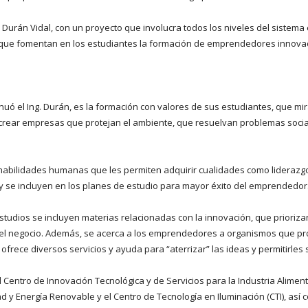
 Durán Vidal, con un proyecto que involucra todos los niveles del sistem
l que fomentan en los estudiantes la formación de emprendedores innova
tinuó el Ing. Durán, es la formación con valores de sus estudiantes, que m
rear empresas que protejan el ambiente, que resuelvan problemas sociale
habilidades humanas que les permiten adquirir cualidades como liderazgo,
 se incluyen en los planes de estudio para mayor éxito del emprendedor
studios se incluyen materias relacionadas con la innovación, que prioriza
l el negocio. Además, se acerca a los emprendedores a organismos que prop
rece diversos servicios y ayuda para “aterrizar” las ideas y permitirles 
entro de Innovación Tecnológica y de Servicios para la Industria Alimentar
idad y Energía Renovable y el Centro de Tecnología en Iluminación (CTI), así