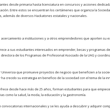
diantes desde primaria hasta licenciatura en concursos y acciones dedica
ucación. Entre estos se encuentran los certámenes que organiza la Socieda
es, además de diversos Hackatones estatales y nacionales.
l acercamiento a instituciones y a otros emprendedores que aporten su e
frece a sus estudiantes interesados en emprender, becas y programas de 
 directora de los Programas de Profesional Asociado de la UAG y coordin
 Universia que promueve proyectos de negocio que beneficien a la socied
a crecido su estrategia en beneficio de la sociedad con el tema de la inn
ofrece desde hace más de 25 años, forman estudiantes para que empiece
ias como la salud, la moda, la educación y la gastronomía.
convocatorias internacionales y se les ayuda a descubrir y adquirir compe