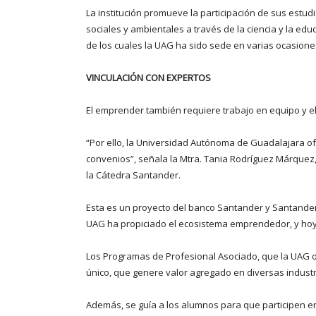
La institución promueve la participación de sus estu
sociales y ambientales a través de la ciencia y la ed
de los cuales la UAG ha sido sede en varias ocasion
VINCULACIÓN CON EXPERTOS
El emprender también requiere trabajo en equipo y e
“Por ello, la Universidad Autónoma de Guadalajara o
convenios”, señala la Mtra. Tania Rodríguez Márquez,
la Cátedra Santander.
Esta es un proyecto del banco Santander y Santander
UAG ha propiciado el ecosistema emprendedor, y hoy h
Los Programas de Profesional Asociado, que la UAG 
único, que genere valor agregado en diversas industr
Además, se guía a los alumnos para que participen en 