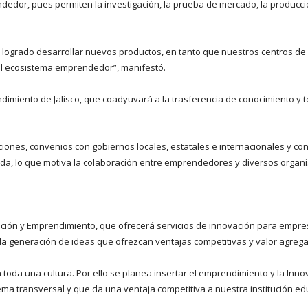
edor, pues permiten la investigación, la prueba de mercado, la producció
a logrado desarrollar nuevos productos, en tanto que nuestros centros de 
el ecosistema emprendedor”, manifestó.
imiento de Jalisco, que coadyuvará a la trasferencia de conocimiento y t
iones, convenios con gobiernos locales, estatales e internacionales y con
privada, lo que motiva la colaboración entre emprendedores y diversos organ
vación y Emprendimiento, que ofrecerá servicios de innovación para empre
 y la generación de ideas que ofrezcan ventajas competitivas y valor agreg
oda una cultura. Por ello se planea insertar el emprendimiento y la Inno
ma transversal y que da una ventaja competitiva a nuestra institución edu