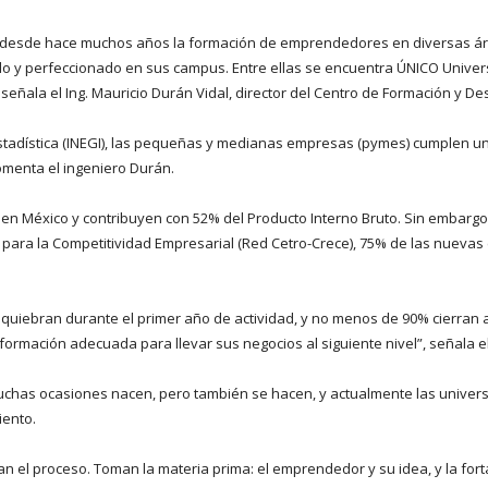
sde hace muchos años la formación de emprendedores en diversas áreas 
do y perfeccionado en sus campus. Entre ellas se encuentra ÚNICO Univers
ala el Ing. Mauricio Durán Vidal, director del Centro de Formación y Desar
Estadística (INEGI), las pequeñas y medianas empresas (pymes) cumplen un
comenta el ingeniero Durán.
n México y contribuyen con 52% del Producto Interno Bruto. Sin embargo,
 para la Competitividad Empresarial (Red Cetro-Crece), 75% de las nuev
uiebran durante el primer año de actividad, y no menos de 90% cierran a
mación adecuada para llevar sus negocios al siguiente nivel”, señala el d
chas ocasiones nacen, pero también se hacen, y actualmente las univers
iento.
ran el proceso. Toman la materia prima: el emprendedor y su idea, y la fort