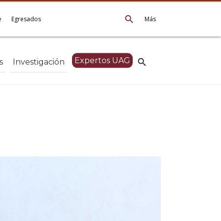
search
e
Egresados
Más
Expertos UAG
search
s
Investigación