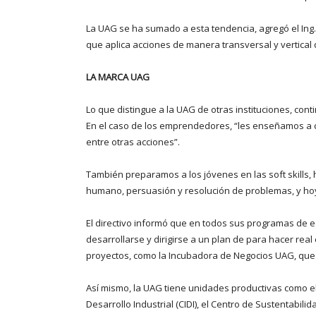
La UAG se ha sumado a esta tendencia, agregó el Ing.
que aplica acciones de manera transversal y vertica
LA MARCA UAG
Lo que distingue a la UAG de otras instituciones, con
En el caso de los emprendedores, “les enseñamos a c
entre otras acciones”.
También preparamos a los jóvenes en las soft skills, 
humano, persuasión y resolución de problemas, y hoy
El directivo informó que en todos sus programas de e
desarrollarse y dirigirse a un plan de para hacer rea
proyectos, como la Incubadora de Negocios UAG, que of
Así mismo, la UAG tiene unidades productivas como el C
Desarrollo Industrial (CIDI), el Centro de Sustentabil