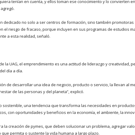
uiera tenían en cuenta, y ellos toman ese conocimiento y lo convierten en
 agregó.
an dedicado no solo a ser centros de formación, sino también promotoras d
en el riesgo de fracaso, porque incluyen en sus programas de estudios m
nte a esta realidad, señaló.
 de la UAG, el emprendimiento es una actitud de liderazgo y creatividad,
el día a día.
n de desarrollar una idea de negocio, producto o servicio, la llevan al m
enestar de las personas y del planeta”, explicó.
lo sostenible, una tendencia que transforma las necesidades en producto
cos, con oportunidades y beneficios en la economía, el ambiente, la innova
a la creación de pymes, que deben solucionar un problema, agregar valor y
o que permita o sustente la vida humana a largo plazo.