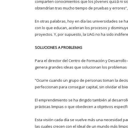
comparten conocimientos que los jóvenes quizá ni siq
obtendrían tras mucho tiempo de pruebas y errores”,
En otras palabras, hoy en día las universidades se h
con lo que educan, aceleran los procesos y disminuy
proyectos. Y, por supuesto, la UAG no ha sido indifere
SOLUCIONES A PROBLEMAS
Para el director del Centro de Formación y Desarrollo
genera grandes ideas que solucionan los problemas d
“Ocurre cuando un grupo de personas toman la decisió
perfeccionan para conseguir capital, sin olvidar el bi
El emprendimiento se ha dirigido también al desarrol
prácticas limpias o que obedecen a objetivos específi
Esta visión cada día se vuelve más una necesidad par
las cuales crecen con el ideal de un mundo más limpi