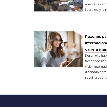
orientadas a fo
liderazgo y la 
Razones pa
Internaciona
carrera más 
Desarrolla hab
tomar decisione
visión interna
diseñado para
seguir creciend