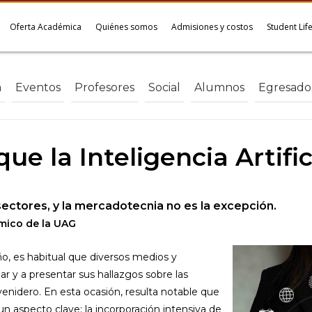
Oferta Académica
Quiénes somos
Admisiones y costos
Student Lif
a
Eventos
Profesores
Social
Alumnos
Egresado
ue la Inteligencia Artific
sectores, y la mercadotecnia no es la excepción.
mico de la UAG
o, es habitual que diversos medios y
 y a presentar sus hallazgos sobre las
enidero. En esta ocasión, resulta notable que
un aspecto clave: la incorporación intensiva de