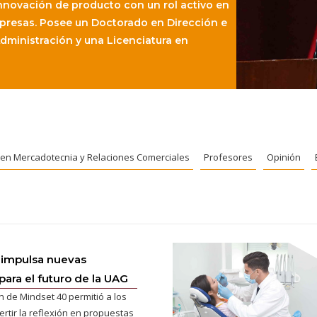
innovación de producto con un rol activo en
presas. Posee un Doctorado en Dirección e
Administración y una Licenciatura en
. en Mercadotecnia y Relaciones Comerciales
Profesores
Opinión
 impulsa nuevas
para el futuro de la UAG
n de Mindset 40 permitió a los
ertir la reflexión en propuestas