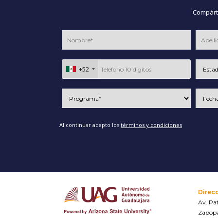
Compárte
+52
Al continuar acepto los
términos y condiciones
Direc
Av. Pat
Zapopa