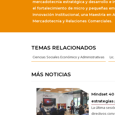
mercadotecnia estratégica y desarrollo e 
el fortalecimiento de micro y pequeñas em
Innovación Institucional, una Maestría en 
Mercadotecnia y Relaciones Comerciales.
TEMAS RELACIONADOS
Ciencias Sociales Económico y Administrativas
Lic
MÁS NOTICIAS
Mindset 40
estrategias 
La última sesió
directivos conv