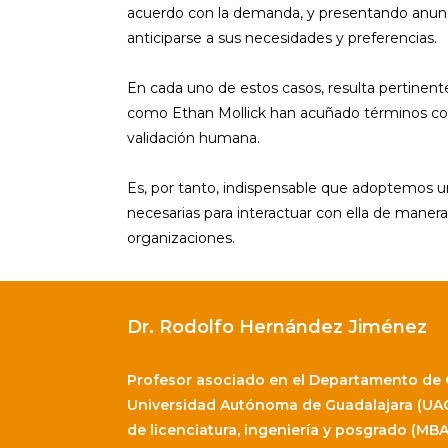
acuerdo con la demanda, y presentando anuncio
anticiparse a sus necesidades y preferencias.
En cada uno de estos casos, resulta pertinente
como Ethan Mollick han acuñado términos como
validación humana.
Es, por tanto, indispensable que adoptemos una
necesarias para interactuar con ella de mane
organizaciones.
Dr. Rodolfo Hernández Jiménez
Profesor asociado en el Departamento de 
Universidad Autónoma de Guadalajara (UA
de licenciatura, ingeniería y posgrado (MBA