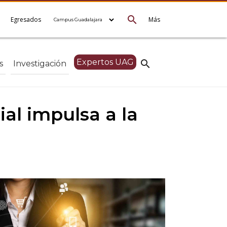
search
e
Egresados
Más
Expertos UAG
search
s
Investigación
ial impulsa a la