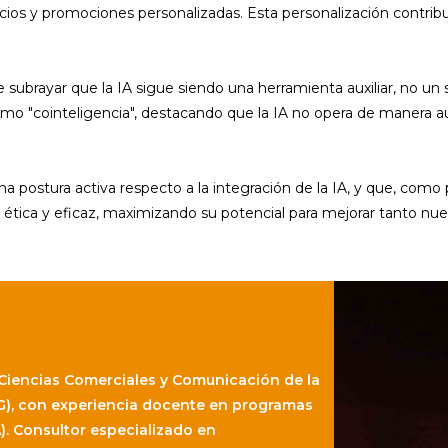
s y promociones personalizadas. Esta personalización contribuye 
 subrayar que la IA sigue siendo una herramienta auxiliar, no un 
 "cointeligencia", destacando que la IA no opera de manera aut
 postura activa respecto a la integración de la IA, y que, como p
ra ética y eficaz, maximizando su potencial para mejorar tanto 
Ciencias Comerciales y Comunicación de la
G), con experiencia docente en programas
). Consultor especializado en