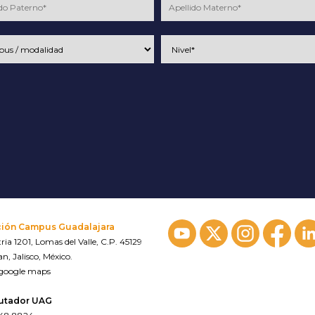
ción Campus Guadalajara
ria 1201, Lomas del Valle, C.P. 45129
n, Jalisco, México.
 google maps
utador UAG