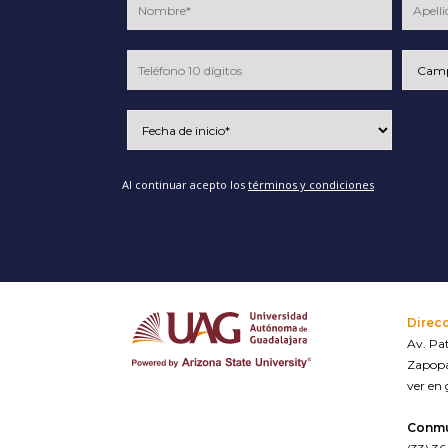
Al continuar acepto los
términos y condiciones
Direc
Av. Pat
Zapopa
ver en
Conm