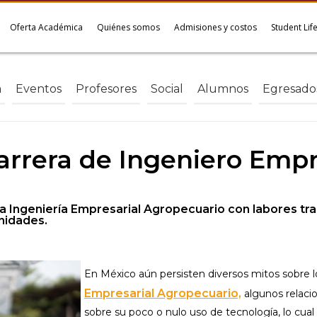
Oferta Académica
Quiénes somos
Admisiones y costos
Student Lif
a
Eventos
Profesores
Social
Alumnos
Egresado
carrera de Ingeniero Empr
Ingeniería Empresarial Agropecuario con labores trad
nidades.
En México aún persisten diversos mitos sobre l
Empresarial Agropecuario,
algunos relaci
sobre su poco o nulo uso de tecnología, lo cua