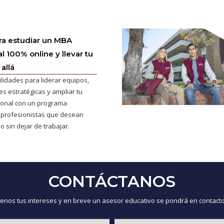
ra estudiar un MBA
l 100% online y llevar tu
allá
ilidades para liderar equipos,
s estratégicas y ampliar tu
cional con un programa
 profesionistas que desean
o sin dejar de trabajar.
CONTÁCTANOS
nos tus intereses y en breve un asesor educativo se pondrá en contacto