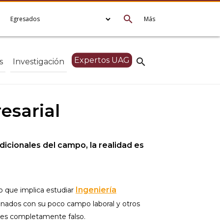
search
e
Egresados
Más
Expertos UAG
search
s
Investigación
esarial
icionales del campo, la realidad es
Ingeniería
o que implica estudiar
onados con su poco campo laboral y otros
l es completamente falso.