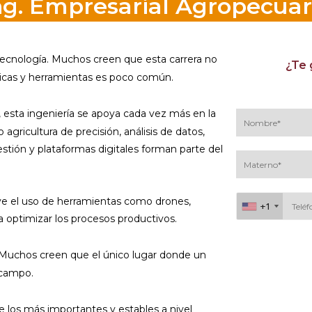
ng. Empresarial Agropecuar
tecnología. Muchos creen que esta carrera no
¿Te 
nicas y herramientas es poco común.
l, esta ingeniería se apoya cada vez más en la
agricultura de precisión, análisis de datos,
stión y plataformas digitales forman parte del
uye el uso de herramientas como drones,
+1
+1
ra optimizar los procesos productivos.
Al continuar acepto 
 Muchos creen que el único lugar donde un
 campo.
e los más importantes y estables a nivel