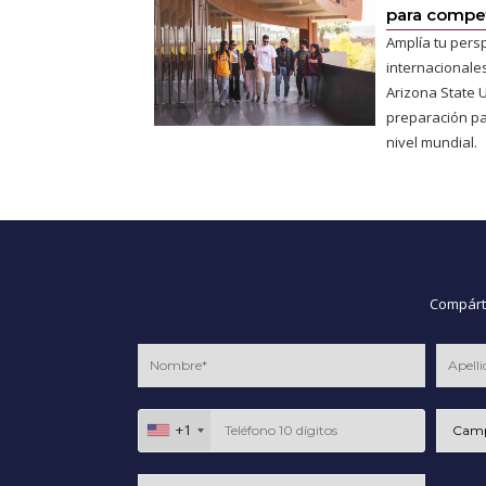
para competi
Amplía tu pers
internacionales
Arizona State U
preparación pa
nivel mundial.
Compárte
+1