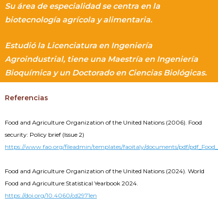
Su área de especialidad se centra en la
biotecnología agrícola y alimentaria.
Estudió la Licenciatura en Ingeniería
Agroindustrial, tiene una Maestría en Ingeniería
Bioquímica y un Doctorado en Ciencias Biológicas.
Referencias
Food and Agriculture Organization of the United Nations (2006). Food
security: Policy brief (Issue 2)
https://www.fao.org/fileadmin/templates/faoitaly/documents/pdf/pdf_Food
Food and Agriculture Organization of the United Nations (2024). World
Food and Agriculture:Statistical Yearbook 2024.
https://doi.org/10.4060/cd2971en