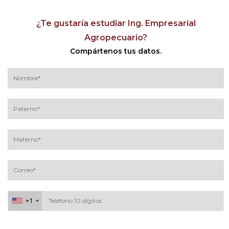
¿Te gustaría estudiar Ing. Empresarial
Agropecuario?
Compártenos tus datos.
+1
+1
Al continuar acepto los
términos y condiciones