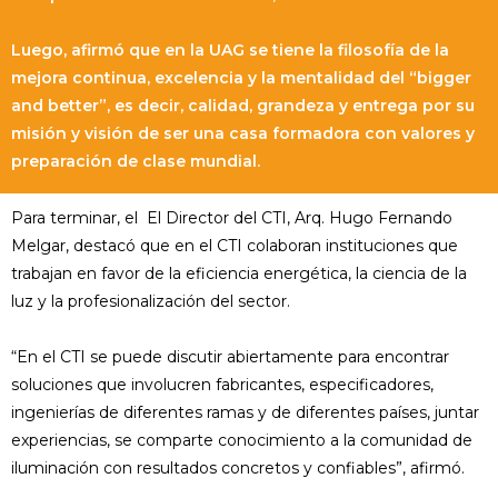
Luego, afirmó que en la UAG se tiene la filosofía de la
mejora continua, excelencia y la mentalidad del “bigger
and better”, es decir, calidad, grandeza y entrega por su
misión y visión de ser una casa formadora con valores y
preparación de clase mundial.
Para terminar, el El Director del CTI, Arq. Hugo Fernando
Melgar, destacó que en el CTI colaboran instituciones que
trabajan en favor de la eficiencia energética, la ciencia de la
luz y la profesionalización del sector.
“En el CTI se puede discutir abiertamente para encontrar
soluciones que involucren fabricantes, especificadores,
ingenierías de diferentes ramas y de diferentes países, juntar
experiencias, se comparte conocimiento a la comunidad de
iluminación con resultados concretos y confiables”, afirmó.