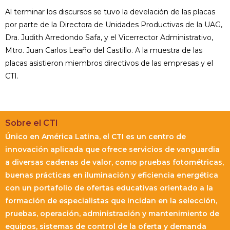
Al terminar los discursos se tuvo la develación de las placas
por parte de la Directora de Unidades Productivas de la UAG,
Dra. Judith Arredondo Safa, y el Vicerrector Administrativo,
Mtro. Juan Carlos Leaño del Castillo. A la muestra de las
placas asistieron miembros directivos de las empresas y el
CTI.
Sobre el CTI
Único en América Latina, el CTI es un centro de
innovación aplicada que ofrece servicios de vanguardia
a diversas cadenas de valor, como pruebas fotométricas,
buenas prácticas en iluminación y eficiencia energética
con un portafolio de ofertas educativas orientado a la
formación de especialistas que incidan en la selección,
pruebas, operación, administración y mantenimiento de
equipos, sistemas de control de la oferta y demanda