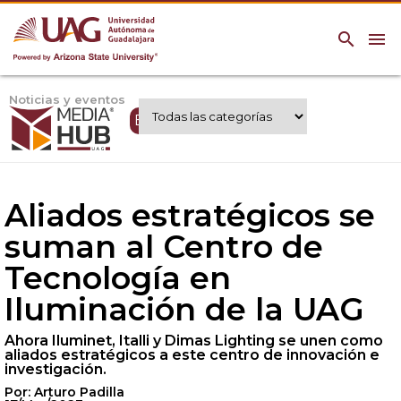
search
menu
Noticias y eventos
Expertos UAG
Aliados estratégicos se
suman al Centro de
Tecnología en
Iluminación de la UAG
Ahora Iluminet, Italli y Dimas Lighting se unen como
aliados estratégicos a este centro de innovación e
investigación.
Por: Arturo Padilla