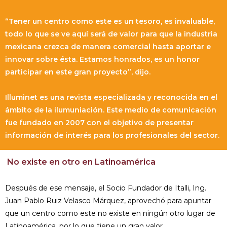
“Tener un centro como este es un tesoro, es invaluable,
todo lo que se ve aquí será de valor para que la industria
mexicana crezca de manera comercial hasta aportar e
innovar sobre ésta. Estamos honrados, es un honor
participar en este gran proyecto”, dijo.
Illuminet es una revista especializada y reconocida en el
ámbito de la ilumuniación. Este medio de comunicación
fue fundado en 2007 con el objetivo de presentar
información de interés para los profesionales del sector.
No existe en otro en Latinoamérica
Después de ese mensaje, el Socio Fundador de Italli, Ing.
Juan Pablo Ruiz Velasco Márquez, aprovechó para apuntar
que un centro como este no existe en ningún otro lugar de
Latinoamérica, por lo que tiene un gran valor.